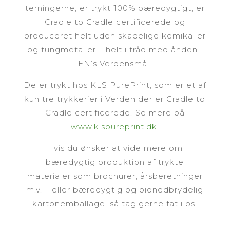
terningerne, er trykt 100% bæredygtigt, er
Cradle to Cradle certificerede og
produceret helt uden skadelige kemikalier
og tungmetaller – helt i tråd med ånden i
FN’s Verdensmål.
De er trykt hos KLS PurePrint, som er et af
kun tre trykkerier i Verden der er Cradle to
Cradle certificerede. Se mere på
www.klspureprint.dk
.
Hvis du ønsker at vide mere om
bæredygtig produktion af trykte
materialer som brochurer, årsberetninger
m.v. – eller bæredygtig og bionedbrydelig
kartonemballage, så tag gerne fat i os.