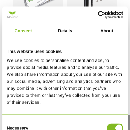
RESTPAPIR BLOK 15
BOLDPUMPE
Consent
Details
About
X 15 CM
80,00
DKK
75,00
DKK
This website uses cookies
BESTIL HER
We use cookies to personalise content and ads, to
BESTIL HER
provide social media features and to analyse our traffic.
We also share information about your use of our site with
our social media, advertising and analytics partners who
may combine it with other information that you’ve
provided to them or that they’ve collected from your use
of their services.
Consent
Necessary
Selection