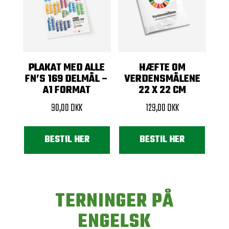
PLAKAT MED ALLE
HÆFTE OM
FN’S 169 DELMÅL –
VERDENSMÅLENE
A1 FORMAT
22 X 22 CM
90,00
DKK
129,00
DKK
BESTIL HER
BESTIL HER
TERNINGER PÅ
ENGELSK