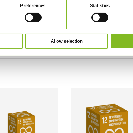
Preferences
Statistics
)
tificerede, FSC certificerede og komposterbare.
Allow selection
ller ved ønske om individuelt tryk.