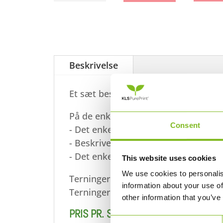
Beskrivelse
Et sæt består af 17 terninger på eng
På de enkelte sider er der følgende 
Consent
- Det enkelte verdensmåls ikon
- Beskrivelse af verdensmålet
- Det enkelte verdensmåls delmål
This website uses cookies
We use cookies to personalis
Terningerne leveres flade, men saml
information about your use of
Terningerne er udført i 350 g PureP
other information that you’ve
PRIS PR. SÆT VED 15 CM
Consent