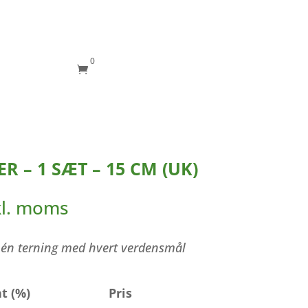
0

R – 1 SÆT – 15 CM (UK)
kl. moms
 – én terning med hvert verdensmål
t (%)
Pris