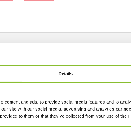
cm
(UK)
antal
elsk - en for hvert verdensmål.
indhold:
Details
e content and ads, to provide social media features and to analy
es nemt til en terning.
 our site with our social media, advertising and analytics partn
rint Cardboard.
 provided to them or that they’ve collected from your use of their