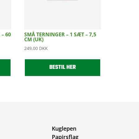
– 60
SMÅ TERNINGER – 1 SÆT – 7,5
CM (UK)
249,00
DKK
BESTIL HER
Kuglepen
Papirsflag