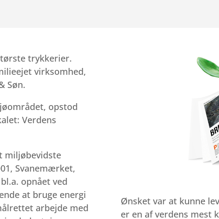
tørste trykkerier.
ilieejet virksomhed,
& Søn.
ljøområdet, opstod
kalet: Verdens
 miljøbevidste
4001, Svanemærket,
 bl.a. opnået ved
kende at bruge energi
Ønsket var at kunne leve
målrettet arbejde med
er en af verdens mest 