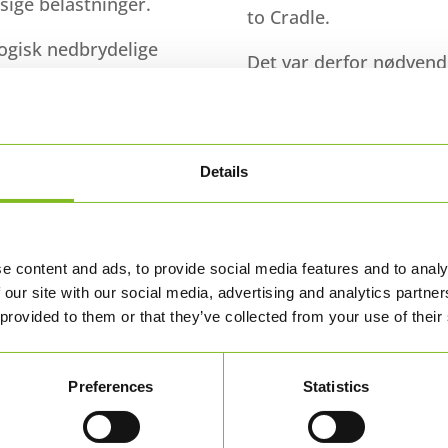
sige belastninger.
to Cradle.
logisk nedbrydelige
Det var derfor nødvendi
 skadelige kemikalier
selv, dvs. papir, karton,
 på markedet, fik vi
med ambitiøse og frem
Grøn Omstillingsfond.
Details
e content and ads, to provide social media features and to analy
 our site with our social media, advertising and analytics partn
 provided to them or that they’ve collected from your use of their
Preferences
Statistics