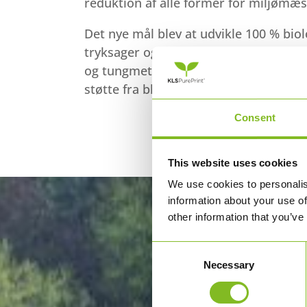
reduktion af alle former for miljømæs
Det nye mål blev at udvikle 100 % bio
tryksager og emballager – helt fri for
og tungmetaller. Da dette ikke fandtes
støtte fra bl.a. Erhvervsstyrelsen og 
Consent
This website uses cookies
We use cookies to personalis
information about your use of
other information that you’ve
Consent
Necessary
Selection