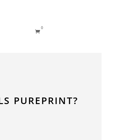
0

LS PUREPRINT?