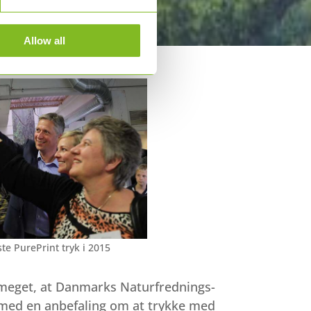
Allow all
ste PurePrint tryk i 2015
 meget, at Danmarks Naturfrednings-
d med en anbefaling om at trykke med