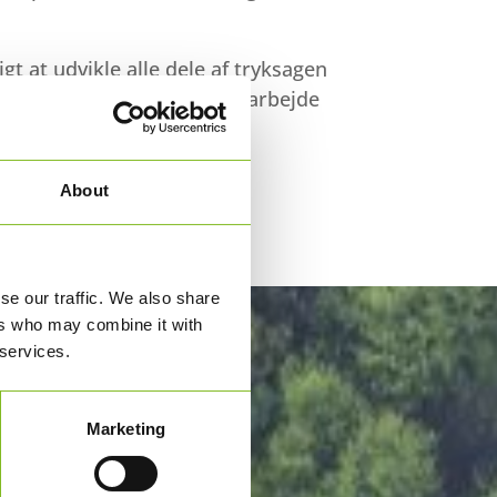
gt at udvikle alle dele af tryksagen
 farver, lak, lim m.v., i samarbejde
synede leverandører.
About
se our traffic. We also share
ers who may combine it with
 services.
Marketing