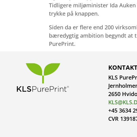
Tidligere miljøminister Ida Auken 
trykke på knappen.
Siden da er flere end 200 virks
bæredygtig ambition begyndt at 
PurePrint.
KONTAKT
KLS PurePr
Jernholme
2650 Hvid
KLS@KLS.
+45 3634 2
CVR 13918