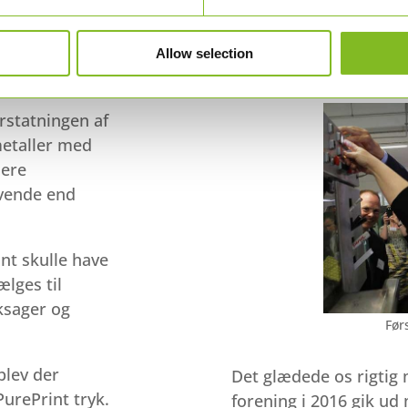
Allow selection
erstatningen af
etaller med
mere
vende end
nt skulle have
lges til
ksager og
Før
blev der
Det glædede os rigtig
PurePrint tryk.
forening i 2016 gik u