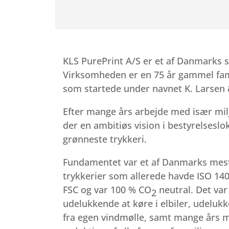
KLS PurePrint A/S er et af Danmarks s
Virksomheden er en 75 år gammel fam
som startede under navnet K. Larsen 
Efter mange års arbejde med især mi
der en ambitiøs vision i bestyrelseslo
grønneste trykkeri.
Fundamentet var et af Danmarks mest
trykkerier som allerede havde ISO 1
FSC og var 100 %
CO
neutral. Det var
2
udelukkende at køre i elbiler, udeluk
fra egen vindmølle, samt mange års 