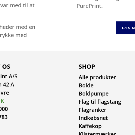
var med til at
PurePrint.
omheder med en
LÆS M
trykke med
 OS
SHOP
int A/S
Alle produkter
n 42 A
Bolde
ovre
Boldpumpe
DK
Flag til flagstang
900
Flagranker
783
Indkøbsnet
Kaffekop
Klistermærker