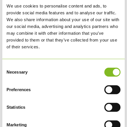
We use cookies to personalise content and ads, to
Mål: 15 cm x 15 cm
provide social media features and to analyse our traffic.
16 mm. cellepap med kerne af
We also share information about your use of our site with
genbrugsfibre
our social media, advertising and analytics partners who
may combine it with other information that you’ve
FN's officielle design
provided to them or that they’ve collected from your use
of their services.
Skiltene er til indendørs brug.
NB: Når du kommer til kassen er der
Consent
et bemærkningsfelt hvori du skal
Necessary
Selection
skrive
hvilke skilte
du ønsker f.eks. 1
x nr. 15, 2 x nr. 6 osv.
Preferences
Statistics
RELATEREDE VARER
Marketing