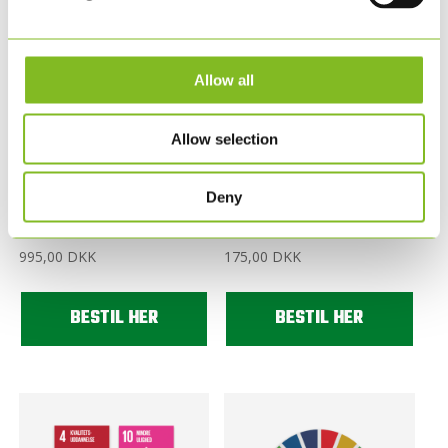
Allow all
Allow selection
17 SKILTE MED FN’S
1 SKILT MED FN’S
Deny
VERDENSMÅL 15 X 15
VERDENSMÅL 30 CM X
CM
30 CM
995,00
DKK
175,00
DKK
BESTIL HER
BESTIL HER