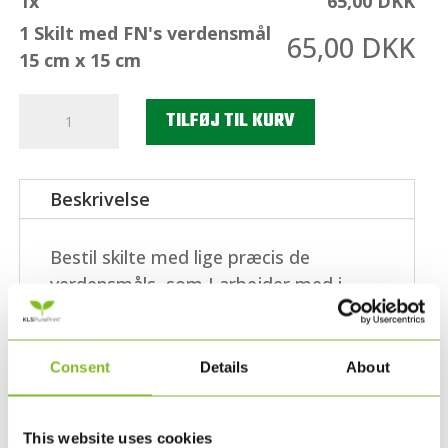
1
x
65,00
DKK
1 Skilt med FN's verdensmål
65,00
DKK
15 cm x 15 cm
1
TILFØJ TIL KURV
Skilt
med
FN's
Beskrivelse
verdensmål
15
Bestil skilte med lige præcis de
cm
verdensmåls, som I arbejder med i
x
jeres virksomhed. Skiltene er lavet af 16
15
mm cellepap, så det giver en god 3D
cm
effekt, når de hænger på væggen i
Consent
Details
About
antal
virksomhedens reception, i
kontorfællesskabet eller på jeres stand
This website uses cookies
til en konference. Skiltenes egenskaber: