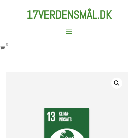
17VERDENSMÅL.DK
0
