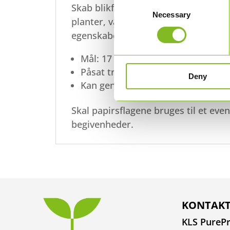
Consent
Skab blikfang med disse papirsflag,
Necessary
Selection
planter, vaser eller langs virksomh
egenskaber:
Mål: 17 cm x 24 cm
Påsat træpind
Deny
Kan genbruges
Skal papirsflagene bruges til et eve
begivenheder.
KONTAKT
KLS PurePr