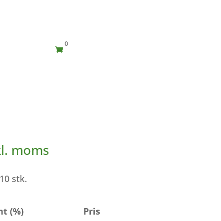
0

kl. moms
10 stk.
nt (%)
Pris