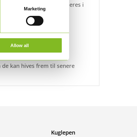
rdensmål. De kan både placeres i
Marketing
rænserne! Papirsflagenes
Allow all
 de kan hives frem til senere
Kuglepen