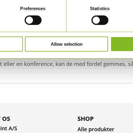
 der viser, at jeres virksomhed arbejder med FN's ve
Preferences
Statistics
edens indkørsel - det er kun fantasien, som sætter g
Allow selection
nt eller en konference, kan de med fordel gemmes, så
 OS
SHOP
int A/S
Alle produkter