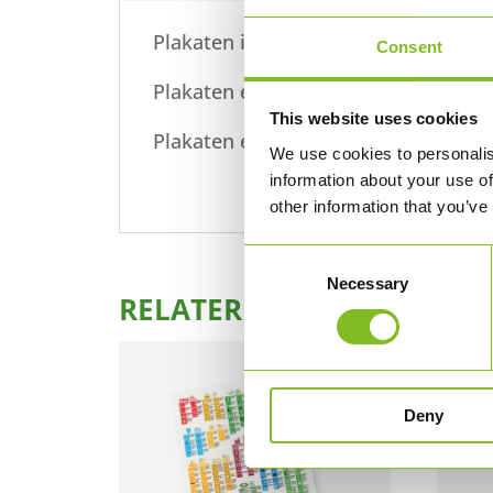
Plakaten indeholder en komplet og o
Consent
Plakaten er i A1-format (59,4 × 84,1
This website uses cookies
Plakaten er Cradle to Cradle certific
We use cookies to personalis
information about your use of
other information that you’ve
Consent
Necessary
Selection
RELATEREDE VARER
Deny