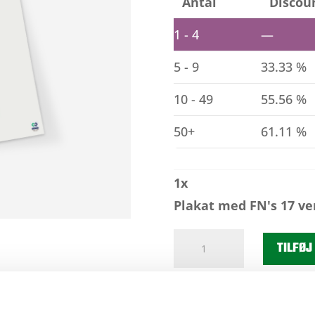
Antal
Discou
1 - 4
—
5 - 9
33.33 %
10 - 49
55.56 %
50+
61.11 %
1
x
Plakat med FN's 17 ve
Plakat
TILFØJ
med
FN's
17
verdensmål