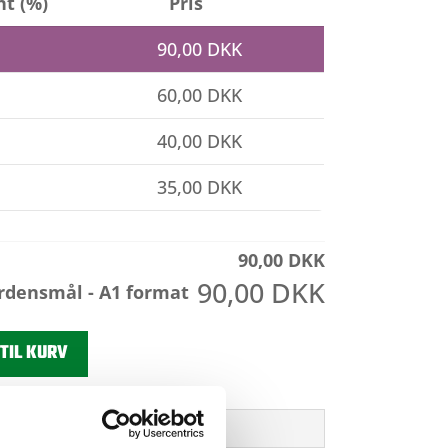
nt (%)
Pris
90,00
DKK
60,00
DKK
40,00
DKK
35,00
DKK
90,00
DKK
90,00
DKK
rdensmål - A1 format
 TIL KURV