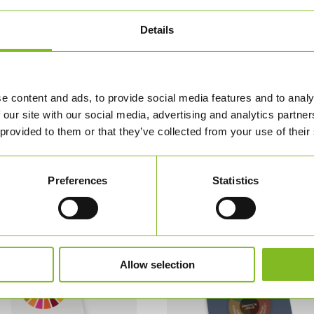
-
verskuelig oversigt over FN's 17 verdensmål.
Details
A1
format
 cm) og trykt på 190 gr. Pureprint Uncoated.
antal
eret, FSC certificeret og klimaneutral.
e content and ads, to provide social media features and to analy
 our site with our social media, advertising and analytics partn
 provided to them or that they’ve collected from your use of their
Preferences
Statistics
Allow selection