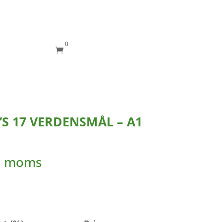
0

’S 17 VERDENSMÅL – A1
l. moms