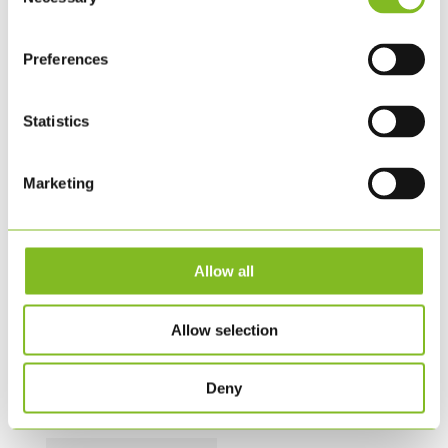
Selection
Preferences
Statistics
Marketing
STORE TERNINGER – 1
PLAKAT MED ALLE FN’S
SÆT – 15 CM (DK)
169 DELMÅL – A1
Allow all
FORMAT
379,00
DKK
90,00
DKK
Allow selection
BESTIL HER
BESTIL HER
Deny