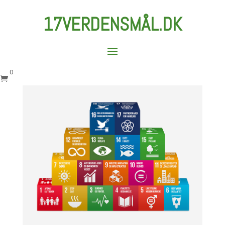
17VERDENSMÅL.DK
0
