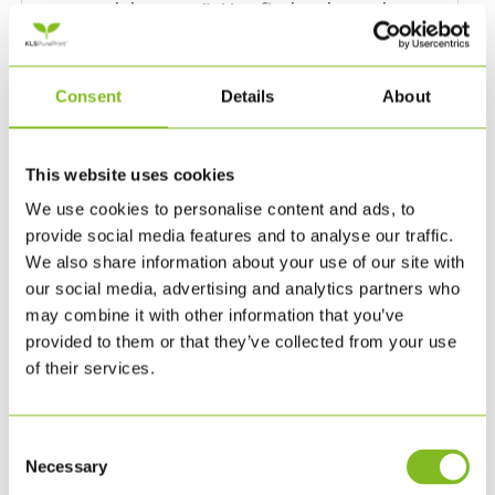
samtalekortene”. Her finder du øvelser
til hvordan de spørgsmålene kan
bruges som samtalestartere til MUS-
Consent
Details
About
samtaler, på kundemøder, som
icebreakere eller til prioritering af en
dagsorden.
This website uses cookies
Om Sara Øllgaard
We use cookies to personalise content and ads, to
Sara Øllgaard har særlig fokus på
provide social media features and to analyse our traffic.
We also share information about your use of our site with
udvikling af det personlige og
our social media, advertising and analytics partners who
bæredygtige lederskab. På baggrund af
may combine it with other information that you’ve
samtaler med ledere om hvilke nye krav
provided to them or that they’ve collected from your use
dagsordenen stiller, har hun udviklet
of their services.
modellen for bæredygtig ledelse og
tilhørende samtalekort. Sammen med
konkret viden om Verdensmål,
Consent
Necessary
Selection
lovgivningskrav og forandringsledelse,