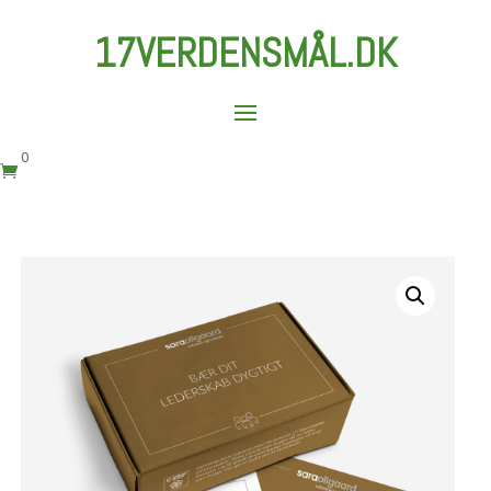
17VERDENSMÅL.DK
0
