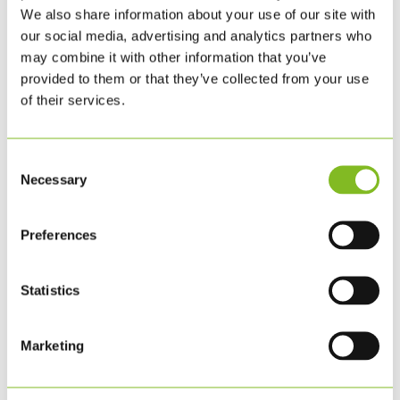
We also share information about your use of our site with
VIL DU VIDE MERE?
our social media, advertising and analytics partners who
may combine it with other information that you’ve
provided to them or that they’ve collected from your use
På følgende sider kan du læse meget
of their services.
mere om hvad FN’s Verdensmål
indeholder
og hvordan det har betydning for din
Consent
Necessary
og min verden.
Selection
VERDENS BEDSTE NYHEDER
Preferences
VERDENSMÅLENE FOR
Statistics
BÆREDYGTIG UDVIKLING
Marketing
FN’S INTERNATIONALE SIDE OM
VERDENSMÅLENE