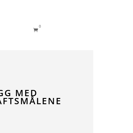
0

GG MED
AFTSMÅLENE