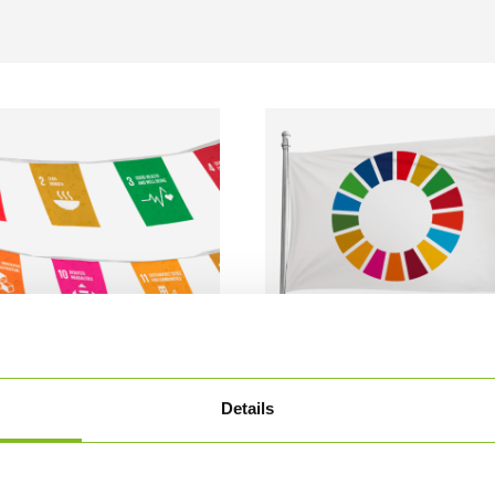
GRANKE – UTENDØRS BRUK
FLAGG TIL FLAGSTANG MED F
Details
BÆREKRAFTSMÅL-SIRKEL
00
NOK
1.615,00
NOK