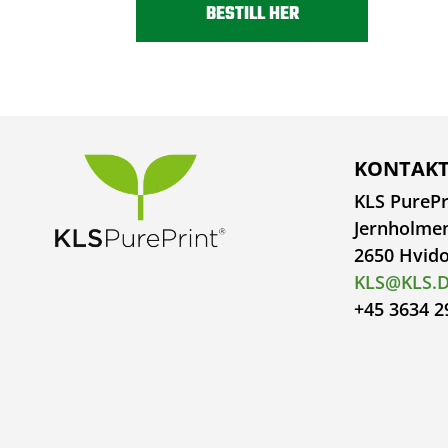
BESTILL HER
KONTAKT
KLS PurePr
Jernholme
2650 Hvid
KLS@KLS.
+45 3634 2