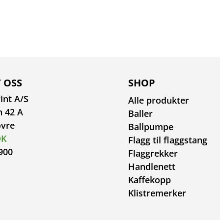
 OSS
SHOP
int A/S
Alle produkter
n 42 A
Baller
ovre
Ballpumpe
DK
Flagg til flaggstang
900
Flaggrekker
Handlenett
Kaffekopp
Klistremerker