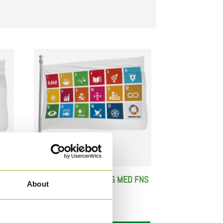
NS
FLAGG TIL FLAGGSTANG MED FNS
About
17 BÆREKRAFTSMÅL
1.615,00
NOK