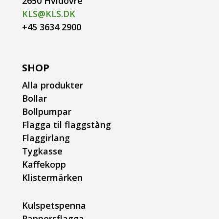
2650 Hvidovre
KLS@KLS.DK
+45 3634 2900
SHOP
Alla produkter
Bollar
Bollpumpar
Flagga til flaggstång
Flaggirlang
Tygkasse
Kaffekopp
Klistermärken
Kulspetspenna
Pappersflagga