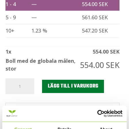
1 - 4
—
554.00
SEK
5 - 9
—
561.60
SEK
10+
1.23 %
547.20
SEK
1
x
554.00
SEK
Boll med de globala målen,
554.00
SEK
stor
Boll
LÄGG TILL I VARUKORG
med
de
globala
Beskrivning
målen,
stor
Ett annorlunda sätt att berätta att ert
mängd