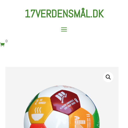
17VERDENSMÅL.DK
0
