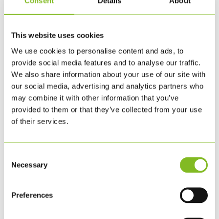
Consent
Details
About
företag arbetar med FN:s globala mål.
Bollarna är mycket populära vid
evenemang och konferenser. De tilltalar
This website uses cookies
folks intuition - det är nästan omöjligt
We use cookies to personalise content and ads, to
att inte plocka upp bollen och dribbla
provide social media features and to analyse our traffic.
lite med den till kollegor. Bollens
We also share information about your use of our site with
egenskaper:
our social media, advertising and analytics partners who
may combine it with other information that you’ve
Engelsk text
provided to them or that they’ve collected from your use
Fotboll stl. 4,5
of their services.
67 cm i omkrets – 390 g
Consent
Bollen har designats av danska EIR och
Necessary
Selection
överskottet går till
Global Goals World
Cup
. Tillverkningen uppfyller FN:s
Preferences
produktionsstandarder och skyddet för
de mänskliga rättigheterna