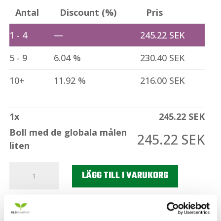
Antal
Discount (%)
Pris
1 - 4
—
245.22
SEK
5 - 9
6.04 %
230.40
SEK
10+
11.92 %
216.00
SEK
1
x
245.22
SEK
Boll med de globala målen
245.22
SEK
liten
Boll
LÄGG TILL I VARUKORG
med
de
globala
Beskrivning