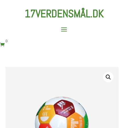
17VERDENSMÅL.DK
0
