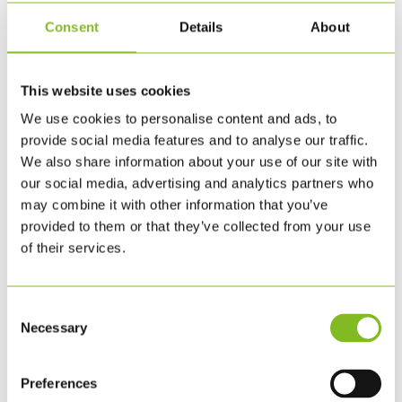
målen
liten
Consent
Details
About
Ett annorlunda sätt att berätta att ert
mängd
företag arbetar med FN:s globala mål.
Bollarna är mycket populära vid
This website uses cookies
evenemang och konferenser. De tilltalar
We use cookies to personalise content and ads, to
folks intuition - det är nästan omöjligt
provide social media features and to analyse our traffic.
att inte plocka upp bollen och dribbla
We also share information about your use of our site with
lite med den till kollegor. Bollens
our social media, advertising and analytics partners who
may combine it with other information that you’ve
egenskaper:
provided to them or that they’ve collected from your use
Engelsk text
of their services.
Liten handboll stl. 0
46 cm i omkrets - 120 g
Consent
Necessary
Selection
Bollen har designats av danska EIR och
överskottet går till
Global Goals World
Preferences
Cup
. Tillverkningen uppfyller FN:s