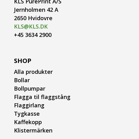
KLS PurePrint A/S
Jernholmen 42 A
2650 Hvidovre
KLS@KLS.DK
+45 3634 2900
SHOP
Alla produkter
Bollar
Bollpumpar
Flagga til flaggstång
Flaggirlang
Tygkasse
Kaffekopp
Klistermärken