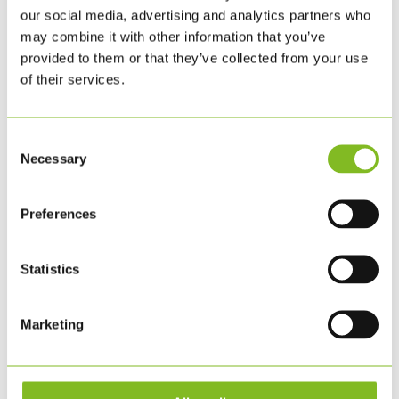
Skyltarna säljs i ett paket med 17 st. så
our social media, advertising and analytics partners who
may combine it with other information that you’ve
att företaget får en skylt med varje
provided to them or that they’ve collected from your use
globalt mål. De kan hängas upp i en
of their services.
form på precis det sätt som ni tycker
fungerar för er.
Consent
Obs! Skylten är för inomhusbruk.
Necessary
Selection
Preferences
RELATERADE PRODUKTER
Statistics
Marketing