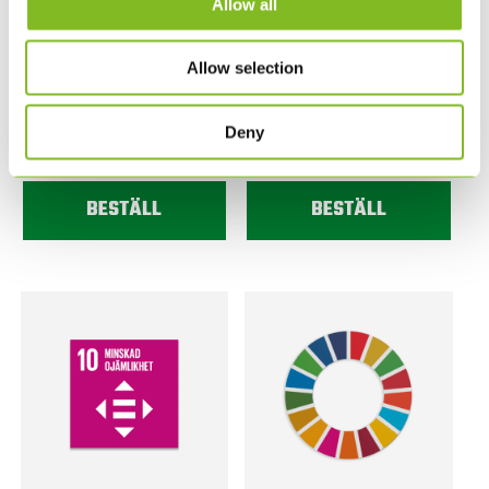
Allow all
Allow selection
17 SKYLTAR MED FN:S
1 SKYLT MED FN:S
GLOBALA MÅL 30 X 30
GLOBALA MÅL 30 X 30
CM
CM
Deny
4,155.00
SEK
270.00
SEK
BESTÄLL
BESTÄLL