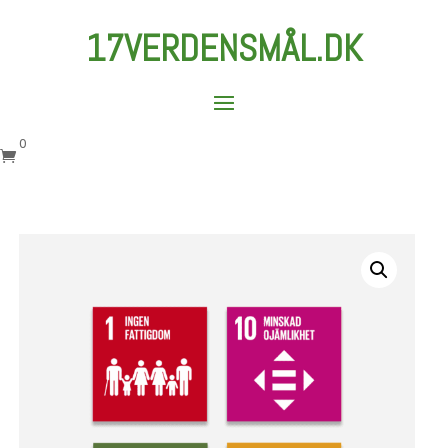
17VERDENSMÅL.DK
0
