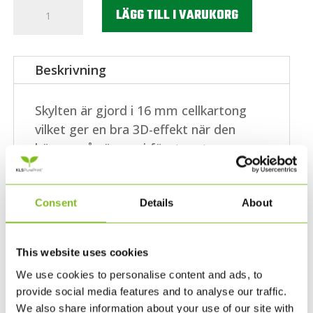
17
LÄGG TILL I VARUKORG
skyltar
med
fn:s
Beskrivning
globala
mål
Skylten är gjord i 16 mm cellkartong
15
vilket ger en bra 3D-effekt när den
x
hänger på väggen i företagets
15
reception, i kontorslandskapet eller i
cm
ert stånd under en konferens. Skyltens
mängd
egenskaper:
Consent
Details
About
Mått: 15 cm x 15 cm
16 mm cellkartong med kärna av
This website uses cookies
återvunna fibrer
We use cookies to personalise content and ads, to
FN:s officiella design
provide social media features and to analyse our traffic.
We also share information about your use of our site with