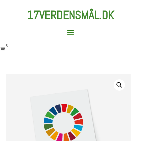
17VERDENSMÅL.DK
0
