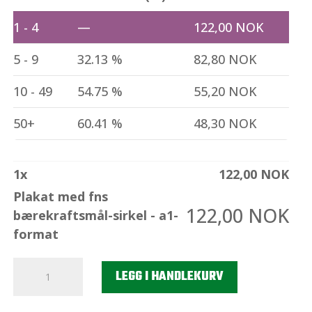
1 - 4
—
122,00
NOK
5 - 9
32.13 %
82,80
NOK
10 - 49
54.75 %
55,20
NOK
50+
60.41 %
48,30
NOK
1
x
122,00
NOK
Plakat med fns
122,00
NOK
bærekraftsmål-sirkel - a1-
format
Plakat
LEGG I HANDLEKURV
med
fns