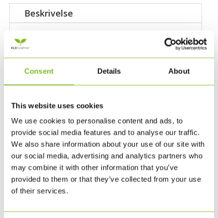
bærekraftsmål-
Beskrivelse
sirkel
-
Plakaten med den velkjente sirkelen
a1-
som illustrerer FNs 17 bærekraftsmål.
format
Consent
Details
About
antall
Plakaten er i A1-format (59,4 × 84,1
cm) og trykt på 190 g Pureprint
Uncoated.
This website uses cookies
We use cookies to personalise content and ads, to
Plakaten er Cradle to Cradle-sertifisert,
provide social media features and to analyse our traffic.
FSC-sertifisert og klimanøytral.
We also share information about your use of our site with
our social media, advertising and analytics partners who
may combine it with other information that you’ve
provided to them or that they’ve collected from your use
of their services.
RELATERTE PRODUKTER