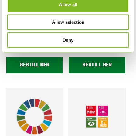
Allow all
Allow selection
17 SKILT MED FNS
1 SKILT MED FNS
BÆREKRAFTSMÅL 30 X
BÆREKRAFTSMÅL 30 CM
30 CM
X 30 CM
Deny
4.190,00
NOK
273,00
NOK
BESTILL HER
BESTILL HER