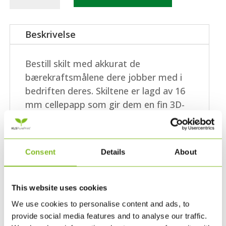
skilt
med
fns
Beskrivelse
bærekraftsmål
15
Bestill skilt med akkurat de
cm
bærekraftsmålene dere jobber med i
x
bedriften deres. Skiltene er lagd av 16
15
mm cellepapp som gir dem en fin 3D-
cm
effekt når de henger på veggen i
antall
bedriftens resepsjon, i
kontorfellesskapet eller standen deres
Consent
Details
About
på en messe eller konferanse. Skiltenes
egenskaper:
This website uses cookies
Mål: 15 cm x 15 cm
We use cookies to personalise content and ads, to
16 mm cellepapp med kjerne av
provide social media features and to analyse our traffic.
gjenbruksfiber