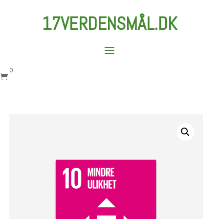
17VERDENSMÅL.DK
0
