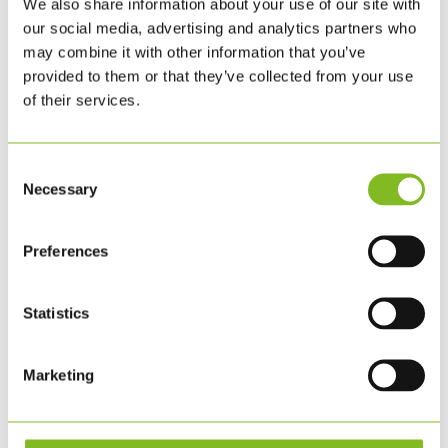
We also share information about your use of our site with
FNs offisielle design
our social media, advertising and analytics partners who
may combine it with other information that you’ve
Skiltene er til innendørs bruk.
provided to them or that they’ve collected from your use
of their services.
NB: Når du kommer til kassen, vil du
se et kommentarfelt der du kan
skrive
hvilke skilt
du ønsker, f.eks. 1
Consent
Necessary
x nr. 15, 2 x nr. 6 osv.
Selection
Preferences
RELATERTE PRODUKTER
Statistics
Marketing