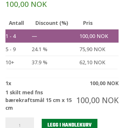
100,00
NOK
Antall
Discount (%)
Pris
1 - 4
—
100,00
NOK
5 - 9
24.1 %
75,90
NOK
10+
37.9 %
62,10
NOK
1
x
100,00
NOK
1 skilt med fns
100,00
NOK
bærekraftsmål 15 cm x 15
cm
1
LEGG I HANDLEKURV